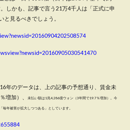
す。しかも、記事で言う21万4千人は「正式に申
いと見るべきでしょう。
wsview?newsid=20160904202508574
s/newsview?newsid=20160905030541470
016年のデータは、上の記事の予想通り、賃金未
.1％増加）、
未払い額は1兆4,286億ウォン（3年間で19.7％増加）
。今
事は、「毎年被害が拡大しつつある」としています。
62655884