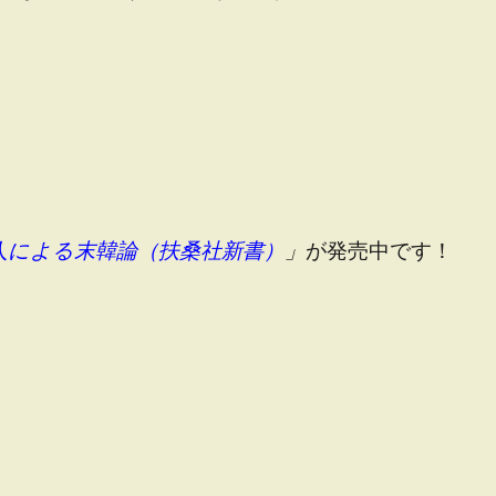
人による末韓論（扶桑社新書）
」
が発売中です！