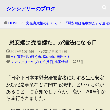
シンシアリーのブログ
HOME
文在寅政権の行く末
「慰安婦は売春婦だ」が違法
「慰安婦は売春婦だ」が違法になる日
2017年10月5日
2017年10月5日
文在寅政権の行く末
,
隣の国の無理っす
シンシアリーのブログ
,
反日
,
韓国情報
55件
「日帝下日本軍慰安婦被害者に対する生活安定
及び記念事業などに関する法律」というものが
あること、ご存知でしょうか。確か、2008年か
ら施行されました。