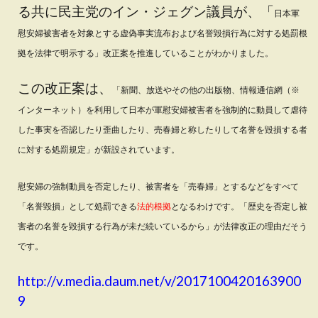
る共に民主党のイン・ジェグン議員が、「
日本軍
慰安婦被害者を対象とする虚偽事実流布および名誉毀損行為に対する処罰根
拠を法律で明示する」
改正案を推進していることがわかりました。
この改正案は、
「新聞、放送やその他の出版物、情報通信網（※
インターネット）を利用して日本が軍慰安婦被害者を強制的に動員して虐待
した事実を否認したり歪曲したり、売春婦と称したりして名誉を毀損する者
に対する処罰規定」が新設されています。
慰安婦の強制動員を否定したり、被害者を「売春婦」とするなどをすべて
「名誉毀損」として処罰できる
法的根拠
となるわけです。「歴史を否定し被
害者の名誉を毀損する行為が未だ続いているから」が法律改正の理由だそう
です。
http://v.media.daum.net/v/2017100420163900
9