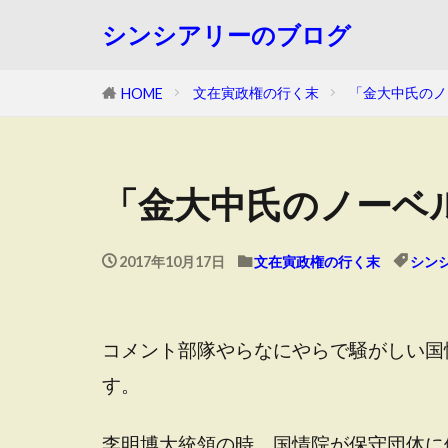
シンシアリーのブログ
文在寅政権の行く末
「金大中氏のノ
HOME
「金大中氏のノーベ
2017年10月17日
文在寅政権の行く末
シン
コメント部隊やらなにやらで騒がしい国
す。
李明博大統領の時、国情院が保守団体に