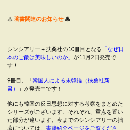
♨
著書関連のお知らせ
♨
シンシアリー＋扶桑社の10冊目となる
「
なぜ日
本のご飯は美味しいのか
」
が11月2日発売で
す！
9冊目、「
韓国人による末韓論（扶桑社新
書
）
」
が
発売中です！
他にも韓国の反日思想に対する考察をまとめた
シリーズがございます。それぞれ、重点を置い
た部分が違います。今までのシンシアリーの拙
著については、
書籍紹介ページをご覧くださ