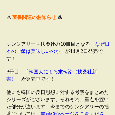
♨
著書関連のお知らせ
♨
シンシアリー＋扶桑社の10冊目となる
「
なぜ日
本のご飯は美味しいのか
」
が11月2日発売で
す！
9冊目、「
韓国人による末韓論（扶桑社新
書
）
」
が
発売中です！
他にも韓国の反日思想に対する考察をまとめた
シリーズがございます。それぞれ、重点を置い
た部分が違います。今までのシンシアリーの拙
著については、
書籍紹介ページをご覧くださ