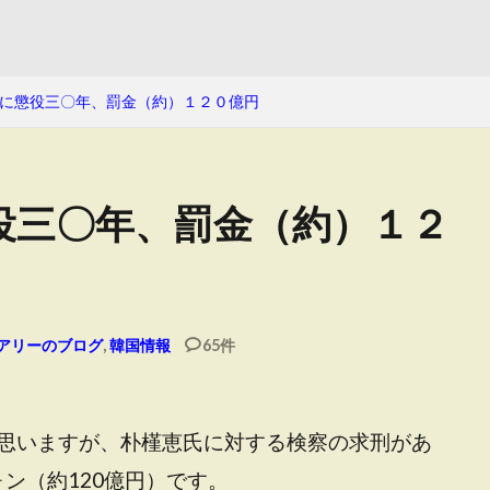
に懲役三〇年、罰金（約）１２０億円
役三〇年、罰金（約）１２
アリーのブログ
,
韓国情報
65件
思いますが、朴槿恵氏に対する検察の求刑があ
ォン（約120億円）です。