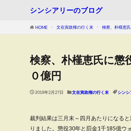
シンシアリーのブログ
文在寅政権の行く末
検察、朴槿恵氏
HOME
検察、朴槿恵氏に懲
０億円
2018年2月27日
文在寅政権の行く末
シンシ
裁判結果は三月末～四月あたりになると
りました。懲役30年と罰金1千185億ウ