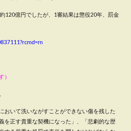
約120億円でしたが、1審結果は懲役20年、罰金
50837111?rcmd=rn
す）
。
において洗いながすことができない傷を残した
義を正す貴重な契機になった」、「悲劇的な歴