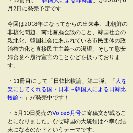
月2日に発売予定です。
今回は2018年になってからの出来事、北朝鮮の
非核化問題、南北首脳会談のこと、韓国社会の
親北化、韓国社会にあふれている市民団体の政
治権力化と直接民主主義への渇望、そして慰安
婦合意不履行宣言のことなどを扱っておりま
す。
・11冊目にして「日韓比較論」第二弾、「
人を
楽にしてくれる国・日本～韓国人による日韓比
較論～
」が発売中です！
・
5月10日発売の
Voice6月号
に寄稿文が載るこ
とになりました。なぜ韓国の大統領は不幸な結
末になるのか？というテーマです。