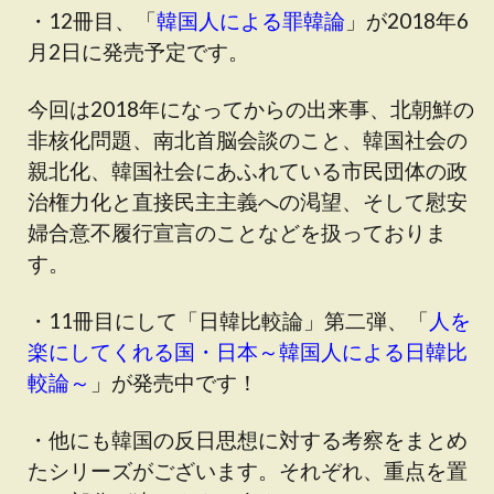
・12冊目、「
韓国人による罪韓論
」が2018年6
月2日に発売予定です。
今回は2018年になってからの出来事、北朝鮮の
非核化問題、南北首脳会談のこと、韓国社会の
親北化、韓国社会にあふれている市民団体の政
治権力化と直接民主主義への渇望、そして慰安
婦合意不履行宣言のことなどを扱っておりま
す。
・11冊目にして「日韓比較論」第二弾、「
人を
楽にしてくれる国・日本～韓国人による日韓比
較論～
」が発売中です！
・他にも韓国の反日思想に対する考察をまとめ
たシリーズがございます。それぞれ、重点を置