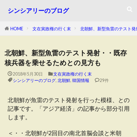
シンシアリーのブログ
HOME
文在寅政権の行く末
北朝鮮、新型魚雷のテスト発
北朝鮮、新型魚雷のテスト発射・・既存
核兵器を乗せるためとの見方も
2018年5月30日
文在寅政権の行く末
シンシアリーのブログ
,
北朝鮮
,
韓国情報
29件
北朝鮮が魚雷のテスト発射を行った模様、との
記事です。「アジア経済」の記事から部分引用
します。
＜・・北朝鮮が2回目の南北首脳会談と米朝