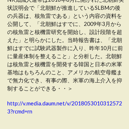
状説明会で「北朝鮮が推進しているSLBMの後
の兵器は、核魚雷である」という内容の資料を
公開して、「北朝鮮はすでに、2009年3月から
の核魚雷と核機雷研究を開始し、設計段階を超
えた」と明らかにした。当時報告書は、「北朝
鮮はすでに試験武器製作に入り、昨年10月に前
に量産体制を整えること」と分析した。北朝鮮
は核魚雷と核機雷を開発する韓国と日本の米軍
基地はもちろんのこと、アメリカの航空母艦ま
で無力化でき、有事の際、米軍の海上介入を抑
制することができる・・＞
http://v.media.daum.net/v/2018053010312572
3?rcmd=rn