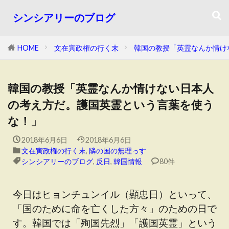
シンシアリーのブログ
HOME
文在寅政権の行く末
韓国の教授「英霊なんか情け
韓国の教授「英霊なんか情けない日本人
の考え方だ。護国英霊という言葉を使う
な！」
2018年6月6日
2018年6月6日
文在寅政権の行く末
,
隣の国の無理っす
シンシアリーのブログ
,
反日
,
韓国情報
80件
今日はヒョンチュンイル（顯忠日）といって、
「国のために命を亡くした方々」のための日で
す。韓国では「殉国先烈」「護国英霊」という