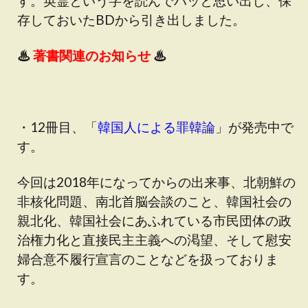
す。英霊という字を読んでハッと思い出し、保
存しておいたBDから引き出しました。
♨
著書関連のお知らせ
♨
・12冊目、「
韓国人による罪韓論
」が発売中で
す。
今回は2018年になってからの出来事、北朝鮮の
非核化問題、南北首脳会談のこと、韓国社会の
親北化、韓国社会にあふれている市民団体の政
治権力化と直接民主主義への渇望、そして慰安
婦合意不履行宣言のことなどを扱っておりま
す。