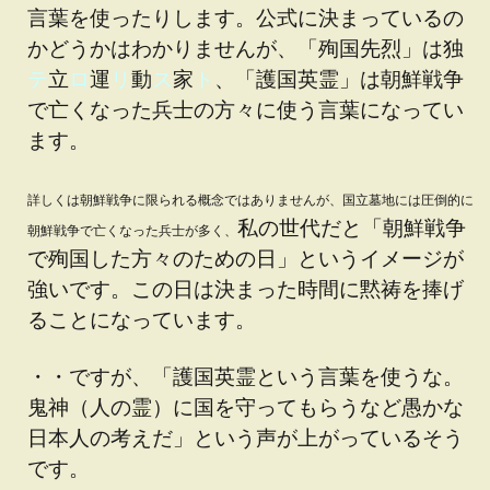
言葉を使ったりします。公式に決まっているの
かどうかはわかりませんが、「殉国先烈」は独
テ
立
ロ
運
リ
動
ス
家
ト
、「護国英霊」は朝鮮戦争
で亡くなった兵士の方々に使う言葉になってい
ます。
詳しくは朝鮮戦争に限られる概念ではありませんが、国立墓地には圧倒的に
私の世代だと「朝鮮戦争
朝鮮戦争で亡くなった兵士が多く、
で殉国した方々のための日」というイメージが
強いです。この日は決まった時間に黙祷を捧げ
ることになっています。
・・ですが、「護国英霊という言葉を使うな。
鬼神（人の霊）に国を守ってもらうなど愚かな
日本人の考えだ」という声が上がっているそう
です。