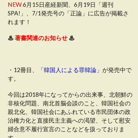
NEW
6月15日産経新聞、6月19日「週刊
SPA!」、7/1発売号の「正論」に広告が掲載さ
れます！
♨
著書関連のお知らせ
♨
・12冊目、「
韓国人による罪韓論
」が発売中で
す。
今回は2018年になってからの出来事、北朝鮮の
非核化問題、南北首脳会談のこと、韓国社会の
親北化、韓国社会にあふれている市民団体の政
治権力化と直接民主主義への渇望、そして慰安
婦合意不履行宣言のことなどを扱っておりま
す。