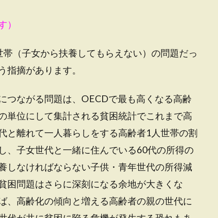
す）
世帯（子女から扶養してもらえない）の問題だっ
う指摘があります。
につながる問題は、OECDで最も高くなる高齢
の単位にして集計される貧困統計でこれまで高
代と離れて一人暮らしをする高齢者1人世帯の割
し、子女世代と一緒に住んでいる60代の所得の
養しなければならない子供・青年世代の所得減
貧困問題はさらに深刻になる余地が大きくな
ば、高齢化の傾向と増える高齢者の親の世代に
世代が共に貧困に陥る危機が発生する恐れもあ