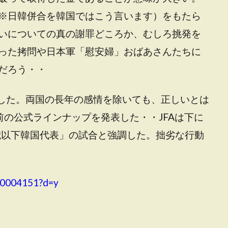
※日韓併合を韓国ではこう言います）をもたら
いについての真の謝罪どころか、むしろ挑発を
った拷問や日本軍「慰安婦」おばあさんたちに
だろう・・
担した。両国の長年の感情を除いても、正しいとは
前の公式ラインナップを発表した・・JFAは下に
3歳以下韓国代表」の試合と強調した。拙劣な行動
060004151?d=y