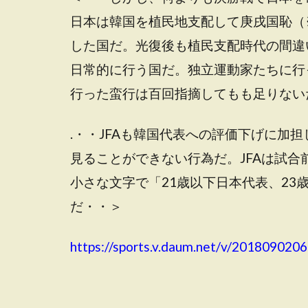
日本は韓国を植民地支配して庚戌国恥（
した国だ。光復後も植民支配時代の間違
日常的に行う国だ。独立運動家たちに行
行った蛮行は百回指摘してもも足りない
.・・JFAも韓国代表への評価下げに加
見ることができない行為だ。JFAは試合
小さな文字で「21歳以下日本代表、2
だ・・＞
https://sports.v.daum.net/v/20180902