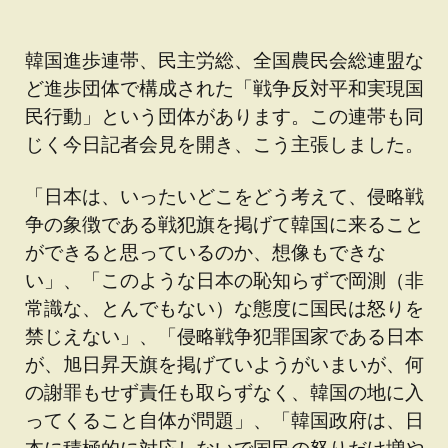
韓国進歩連帯、民主労総、全国農民会総連盟な
ど進歩団体で構成された「戦争反対平和実現国
民行動」という団体があります。この連帯も同
じく今日記者会見を開き、こう主張しました。
「日本は、いったいどこをどう考えて、侵略戦
争の象徴である戦犯旗を掲げて韓国に来ること
ができると思っているのか、想像もできな
い」、「このような日本の恥知らずで岡測（非
常識な、とんでもない）な態度に国民は怒りを
禁じえない」、「侵略戦争犯罪国家である日本
が、旭日昇天旗を掲げていようがいまいが、何
の謝罪もせず責任も取らずなく、韓国の地に入
ってくること自体が問題」、「韓国政府は、日
本に積極的に対応しないで国民の怒りだけ増や