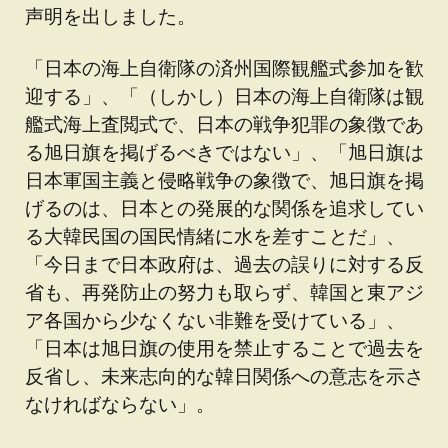
声明を出しました。
「日本の海上自衛隊の済州国際観艦式参加を歓
迎する」、「（しかし）日本の海上自衛隊は観
艦式海上査閲式で、日本の戦争犯罪の象徴であ
る旭日旗を掲げるべきではない」、「旭日旗は
日本軍国主義と侵略戦争の象徴で、旭日旗を掲
げるのは、日本との発展的な関係を追求してい
る大韓民国の国民情緒に水を差すことだ」、
「今日まで日本政府は、過去の誤りに対する反
省も、再発防止の努力も取らず、韓国と東アジ
ア各国から少なくない非難を受けている」、
「日本は旭日旗の使用を禁止することで過去を
反省し、未来志向的な韓日関係への意志を示さ
なければならない」。