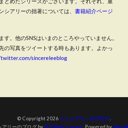
まとめたシリーズがございます。それぞれ、重
ンシアリーの拙著については、
書籍紹介ページ
ます。他のSNSはいまのところやっていません。
先の写真をツイートする時もあります。よかっ
/twitter.com/sincereleeblog
© Copyright 2026
シンシアリーのブログ
.
シアリーのブログ by
FIT-Web Create
. Powered by
WordP