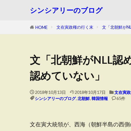
シンシアリーのブログ
文在寅政権の行く末
文「北朝鮮がN
HOME
文「北朝鮮がNLL認
認めていない」
2018年10月13日
2018年10月17日
文在寅政
シンシアリーのブログ
,
北朝鮮
,
韓国情報
65件
文在寅大統領が、西海（朝鮮半島の西側