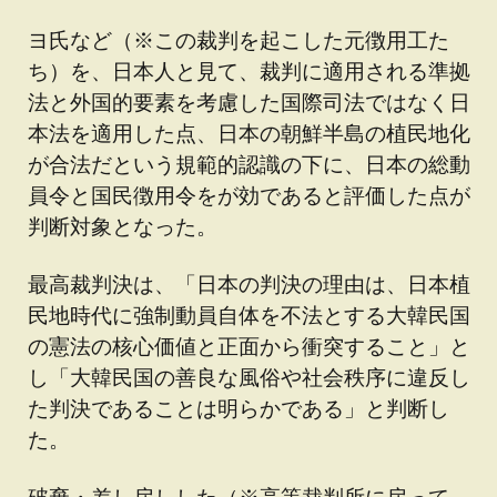
ヨ氏など（※この裁判を起こした元徴用工た
ち）を、日本人と見て、裁判に適用される準拠
法と外国的要素を考慮した国際司法ではなく日
本法を適用した点、日本の朝鮮半島の植民地化
が合法だという規範的認識の下に、日本の総動
員令と国民徴用令をが効であると評価した点が
判断対象となった。
最高裁判決は、「日本の判決の理由は、日本植
民地時代に強制動員自体を不法とする大韓民国
の憲法の核心価値と正面から衝突すること」と
し「大韓民国の善良な風俗や社会秩序に違反し
た判決であることは明らかである」と判断し
た。
破棄・差し戻しした（※高等裁判所に戻って