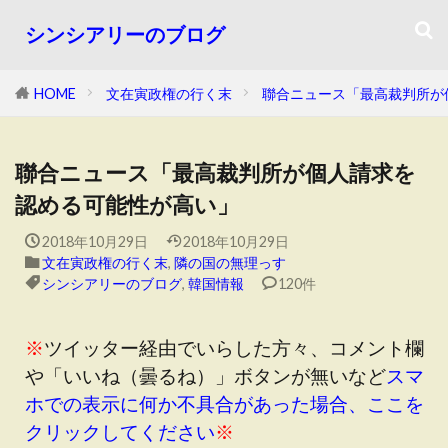
シンシアリーのブログ
HOME
文在寅政権の行く末
聯合ニュース「最高裁判所が
聯合ニュース「最高裁判所が個人請求を
認める可能性が高い」
2018年10月29日
2018年10月29日
文在寅政権の行く末
,
隣の国の無理っす
シンシアリーのブログ
,
韓国情報
120件
※
ツイッター経由でいらした方々、コメント欄
や「いいね（曇るね）」ボタンが無いなど
スマ
ホでの表示に何か不具合があった場合、ここを
クリックしてください
※