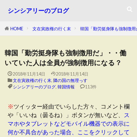
シンシアリーのブログ
HOME
文在寅政権の行く末
韓国「勤労挺身隊も強制徴用
韓国「勤労挺身隊も強制徴用だ」・・働
いていた人は全員が強制徴用になる？
2018年11月14日
2018年11月14日
文在寅政権の行く末
,
隣の国の無理っす
シンシアリーのブログ
,
韓国情報
113件
※
ツイッター経由でいらした方々、コメント欄
や「いいね（曇るね）」ボタンが無いなど、
ス
マホやタブレットなどモバイル機器での表示に
何か不具合があった場合、ここをクリックして