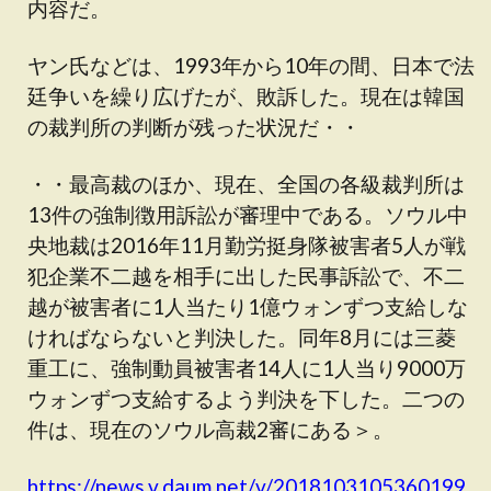
内容だ。
ヤン氏などは、1993年から10年の間、日本で法
廷争いを繰り広げたが、敗訴した。現在は韓国
の裁判所の判断が残った状況だ・・
・・最高裁のほか、現在、全国の各級裁判所は
13件の強制徴用訴訟が審理中である。ソウル中
央地裁は2016年11月勤労挺身隊被害者5人が戦
犯企業不二越を相手に出した民事訴訟で、不二
越が被害者に1人当たり1億ウォンずつ支給しな
ければならないと判決した。同年8月には三菱
重工に、強制動員被害者14人に1人当り9000万
ウォンずつ支給するよう判決を下した。二つの
件は、現在のソウル高裁2審にある＞。
https://news.v.daum.net/v/2018103105360199