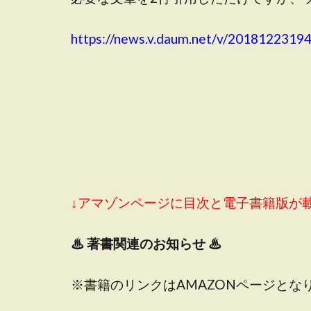
https://news.v.daum.net/v/2018122319
↓アマゾンページに目次と電子書籍版が
♨
著書関連のお知らせ ♨
※書籍のリンクはAMAZONページとな