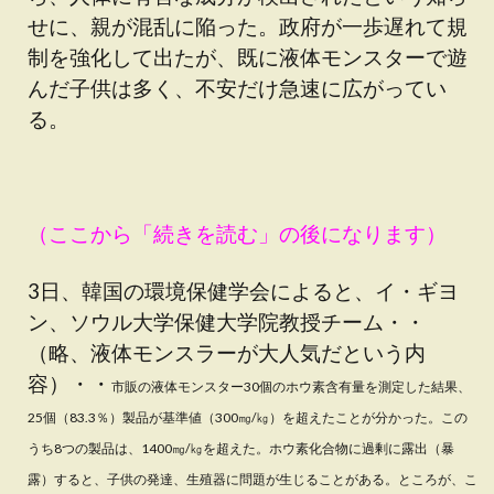
せに、親が混乱に陥った。政府が一歩遅れて規
制を強化して出たが、既に液体モンスターで遊
んだ子供は多く、不安だけ急速に広がってい
る。
（ここから「続きを読む」の後になります）
3日、韓国の環境保健学会によると、イ・ギヨ
ン、ソウル大学保健大学院教授チーム・・
（略、液体モンスラーが大人気だという内
容）・・
市販の液体モンスター30個のホウ素含有量を測定した結果、
25個（83.3％）製品が基準値（300㎎/㎏）を超えたことが分かった。この
うち8つの製品は、1400㎎/㎏を超えた。ホウ素化合物に過剰に露出（暴
露）すると、子供の発達、生殖器に問題が生じることがある。ところが、こ