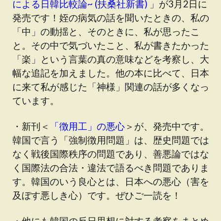
による日韓比較論~ (扶桑社新書)
」が3月2日に
発売です！姪の病気の話を聞いたときの、私の
「中」の動揺と、そのときに、私が思ったこ
と。その中で気づいたこと、私が書きたかった
「楽」という言葉の真の意味などを考察し、大
幅な追記を加えました。他の本に比べて、日本
に来て私が感じた「神様」関連の話が多くなっ
ています。
・新刊＜
「徴用工」の悪心
＞が、発売中です。
韓国で言う「強制徴用問題」は、歴史問題では
なく戦後国際秩序の問題であり、善悪論ではな
く国際法の合法・違法で語るべき問題でありま
す。韓国のいう良心とは、日本への悪心（害を
及ぼす悪しき心）です。ぜひご一読を！
・他にも韓国の反日思想に対する考察をまとめ