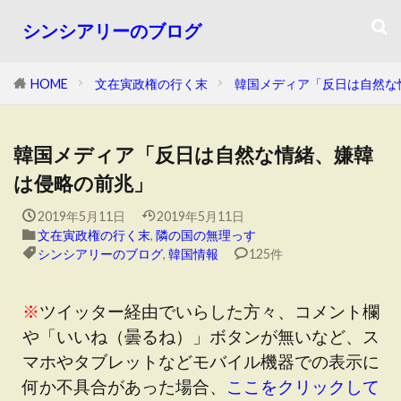
シンシアリーのブログ
HOME
文在寅政権の行く末
韓国メディア「反日は自然な
韓国メディア「反日は自然な情緒、嫌韓
は侵略の前兆」
2019年5月11日
2019年5月11日
文在寅政権の行く末
,
隣の国の無理っす
シンシアリーのブログ
,
韓国情報
125件
※
ツイッター経由でいらした方々、コメント欄
や「いいね（曇るね）」ボタンが無いなど、ス
マホやタブレットなどモバイル機器での表示に
何か不具合があった場合、
ここをクリックして