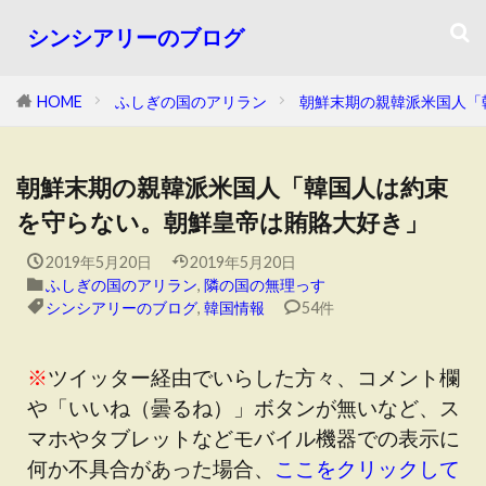
シンシアリーのブログ
HOME
ふしぎの国のアリラン
朝鮮末期の親韓派米国人「
朝鮮末期の親韓派米国人「韓国人は約束
を守らない。朝鮮皇帝は賄賂大好き」
2019年5月20日
2019年5月20日
ふしぎの国のアリラン
,
隣の国の無理っす
シンシアリーのブログ
,
韓国情報
54件
※
ツイッター経由でいらした方々、コメント欄
や「いいね（曇るね）」ボタンが無いなど、ス
マホやタブレットなどモバイル機器での表示に
何か不具合があった場合、
ここをクリックして