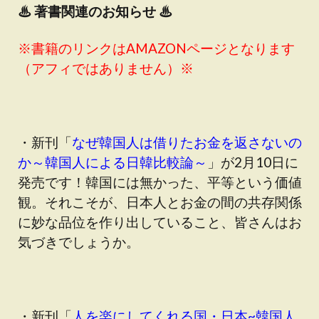
♨
著書関連のお知らせ ♨
※書籍のリンクはAMAZONページとなります
（アフィではありません）※
・新刊「
なぜ韓国人は借りたお金を返さないの
か～韓国人による日韓比較論～
」が2月10日に
発売です！韓国には無かった、平等という価値
観。それこそが、日本人とお金の間の共存関係
に妙な品位を作り出していること、皆さんはお
気づきでしょうか。
・新刊「
人を楽にしてくれる国・日本~韓国人