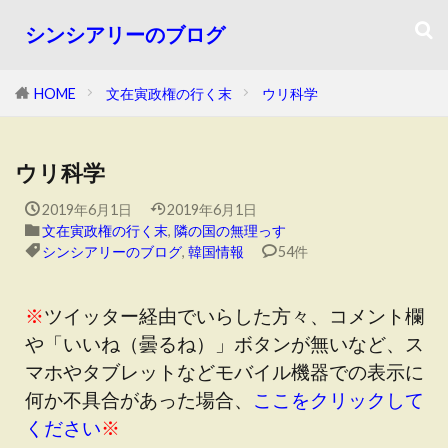
シンシアリーのブログ
HOME
文在寅政権の行く末
ウリ科学
ウリ科学
2019年6月1日
2019年6月1日
文在寅政権の行く末
,
隣の国の無理っす
シンシアリーのブログ
,
韓国情報
54件
※
ツイッター経由でいらした方々、コメント欄
や「いいね（曇るね）」ボタンが無いなど、ス
マホやタブレットなどモバイル機器での表示に
何か不具合があった場合、
ここをクリックして
ください
※