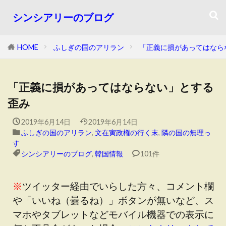
シンシアリーのブログ
HOME
ふしぎの国のアリラン
「正義に損があってはなら
「正義に損があってはならない」とする
歪み
2019年6月14日
2019年6月14日
ふしぎの国のアリラン
,
文在寅政権の行く末
,
隣の国の無理っ
す
シンシアリーのブログ
,
韓国情報
101件
※
ツイッター経由でいらした方々、コメント欄
や「いいね（曇るね）」ボタンが無いなど、ス
マホやタブレットなどモバイル機器での表示に