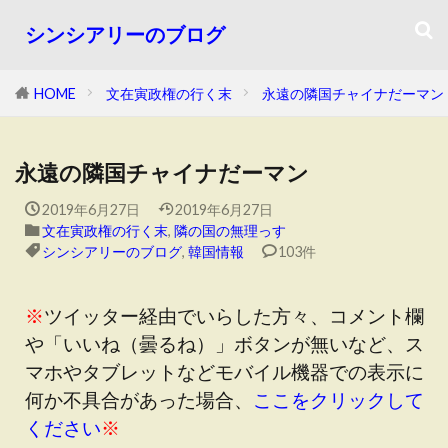
シンシアリーのブログ
HOME
文在寅政権の行く末
永遠の隣国チャイナだーマン
永遠の隣国チャイナだーマン
2019年6月27日
2019年6月27日
文在寅政権の行く末
,
隣の国の無理っす
シンシアリーのブログ
,
韓国情報
103件
※
ツイッター経由でいらした方々、コメント欄
や「いいね（曇るね）」ボタンが無いなど、ス
マホやタブレットなどモバイル機器での表示に
何か不具合があった場合、
ここをクリックして
ください
※