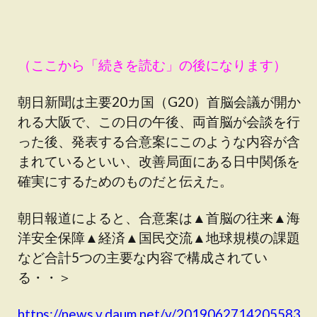
（ここから「続きを読む」の後になります）
朝日新聞は主要20カ国（G20）首脳会議が開か
れる大阪で、この日の午後、両首脳が会談を行
った後、発表する合意案にこのような内容が含
まれているといい、改善局面にある日中関係を
確実にするためのものだと伝えた。
朝日報道によると、合意案は▲首脳の往来▲海
洋安全保障▲経済▲国民交流▲地球規模の課題
など合計5つの主要な内容で構成されてい
る・・＞
https://news.v.daum.net/v/2019062714205583