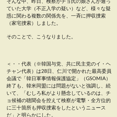
そんな中、昨日、検察がチョ氏の娘さんが通っ
ていた大学（不正入学の疑い）など、様々な疑
惑に関わる複数の関係先を、一斉に押収捜索
（家宅捜索）しました。
そのことで、こうなりました。
＜・・代表（※韓国与党、共に民主党のイ・ヘ
チャン代表）は28日、仁川で開かれた最高委員
会議で「韓日軍事情報保護協定」（GSOMIA）
終了も、韓米同盟には問題がないと強調し、続
いて、「むしろ私がより懸念しているのは、チ
ョ候補の聴聞会を控えて検察が電撃・全方位的
に三十箇所も押収捜索をしたというニュース
だ」と明らかにした。