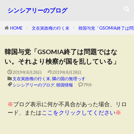
シンシアリーのブログ
HOME
文在寅政権の行く末
韓国与党「GSOMIA終了は
韓国与党「GSOMIA終了は問題ではな
い。それより検察が国を乱している」
2019年8月28日
2019年8月28日
文在寅政権の行く末
,
隣の国の無理っす
シンシアリーのブログ
,
韓国情報
79件
※
ブログ表示に何か不具合があった場合、リロ
ード、または
ここをクリックしてください
※