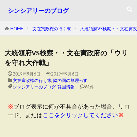
シンシアリーのブログ
HOME
文在寅政権の行く末
大統領府VS検察・・文在寅
大統領府VS検察・・文在寅政府の「ウリ
を守れ大作戦」
2019年9月6日
2019年9月6日
文在寅政権の行く末
,
隣の国の無理っす
シンシアリーのブログ
,
韓国情報
61件
※
ブログ表示に何か不具合があった場合、リロ
ード、または
ここをクリックしてください
※