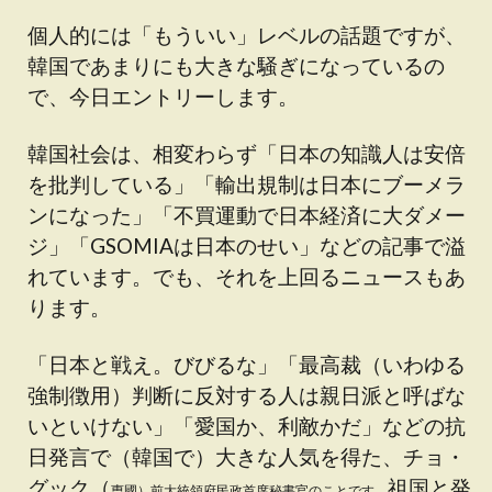
個人的には「もういい」レベルの話題ですが、
韓国であまりにも大きな騒ぎになっているの
で、今日エントリーします。
韓国社会は、相変わらず「日本の知識人は安倍
を批判している」「輸出規制は日本にブーメラ
ンになった」「不買運動で日本経済に大ダメー
ジ」「GSOMIAは日本のせい」などの記事で溢
れています。でも、それを上回るニュースもあ
ります。
「日本と戦え。びびるな」「最高裁（いわゆる
強制徴用）判断に反対する人は親日派と呼ばな
いといけない」「愛国か、利敵かだ」などの抗
日発言で（韓国で）大きな人気を得た、チョ・
グック（
祖国と発
曺國）
前大統領府民政首席秘書官のことです。