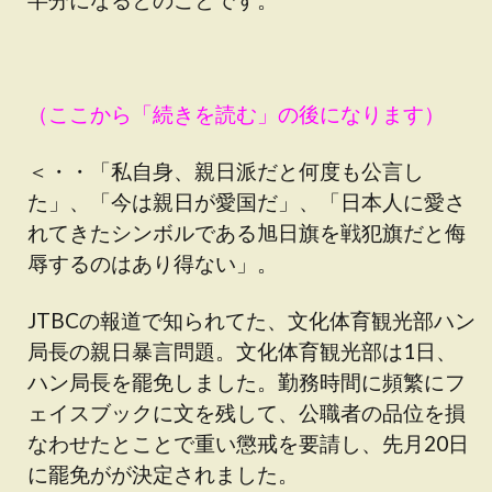
（ここから「続きを読む」の後になります）
＜・・「私自身、親日派だと何度も公言し
た」、「今は親日が愛国だ」、「日本人に愛さ
れてきたシンボルである旭日旗を戦犯旗だと侮
辱するのはあり得ない」。
JTBCの報道で知られてた、文化体育観光部ハン
局長の親日暴言問題。文化体育観光部は1日、
ハン局長を罷免しました。勤務時間に頻繁にフ
ェイスブックに文を残して、公職者の品位を損
なわせたとことで重い懲戒を要請し、先月20日
に罷免がが決定されました。