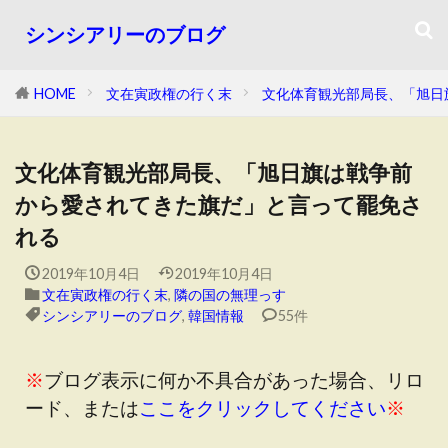
シンシアリーのブログ
HOME
文在寅政権の行く末
文化体育観光部局長、「旭日
文化体育観光部局長、「旭日旗は戦争前
から愛されてきた旗だ」と言って罷免さ
れる
2019年10月4日
2019年10月4日
文在寅政権の行く末
,
隣の国の無理っす
シンシアリーのブログ
,
韓国情報
55件
※
ブログ表示に何か不具合があった場合、リロ
ード、または
ここをクリックしてください
※