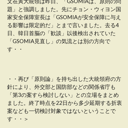
文在寅大統領は昨日、「GSOMIAは、原則の問
題」と強調しました。先にチョン・ウィヨン国
家安全保障室長は「GSOMIAが安全保障に与え
る影響は限定的だ」とまで言いました。去る4
日、韓日首脳の「歓談」以後検出されていた
「GSOMIA見直し」の気流とは別の方向で
す・・
・・再び「原則論」を持ち出した大統領府の方
針により、外交部と国防部などの関係省庁も
「第3の案すら検討しない」との立場をまとめ
ました。終了時点を22日から多少延期する折衷
案なども一切検討対象ではないということで
す・・＞