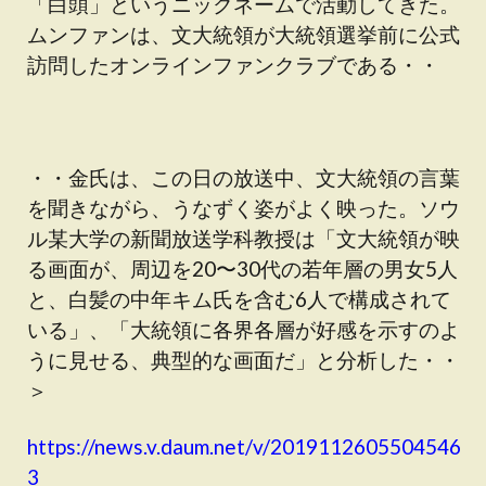
「白頭」というニックネームで活動してきた。
ムンファンは、文大統領が大統領選挙前に公式
訪問したオンラインファンクラブである・・
・・金氏は、この日の放送中、文大統領の言葉
を聞きながら、うなずく姿がよく映った。ソウ
ル某大学の新聞放送学科教授は「文大統領が映
る画面が、周辺を20〜30代の若年層の男女5人
と、白髪の中年キム氏を含む6人で構成されて
いる」、「大統領に各界各層が好感を示すのよ
うに見せる、典型的な画面だ」と分析した・・
＞
https://news.v.daum.net/v/2019112605504546
3