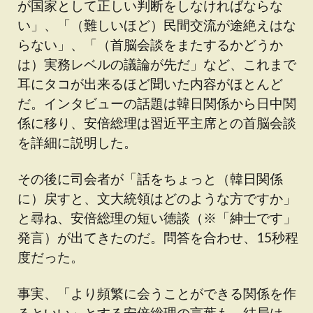
が国家として正しい判断をしなければならな
い」、「（難しいほど）民間交流が途絶えはな
らない」、「（首脳会談をまたするかどうか
は）実務レベルの議論が先だ」など、これまで
耳にタコが出来るほど聞いた内容がほとんど
だ。インタビューの話題は韓日関係から日中関
係に移り、安倍総理は習近平主席との首脳会談
を詳細に説明した。
その後に司会者が「話をちょっと（韓日関係
に）戻すと、文大統領はどのような方ですか」
と尋ね、安倍総理の短い徳談（※「紳士です」
発言）が出てきたのだ。問答を合わせ、15秒程
度だった。
事実、「より頻繁に会うことができる関係を作
るといい」とする安倍総理の言葉も、結局は