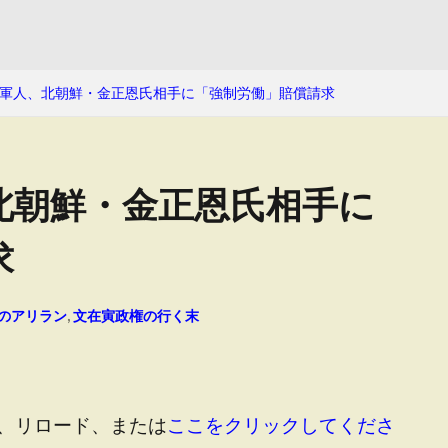
軍人、北朝鮮・金正恩氏相手に「強制労働」賠償請求
北朝鮮・金正恩氏相手に
求
のアリラン
,
文在寅政権の行く末
、リロード、または
ここをクリックしてくださ