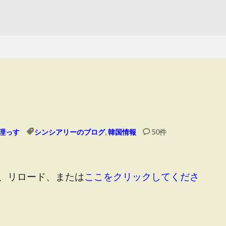
）
理っす
シンシアリーのブログ
,
韓国情報
50件
、リロード、または
ここをクリックしてくださ