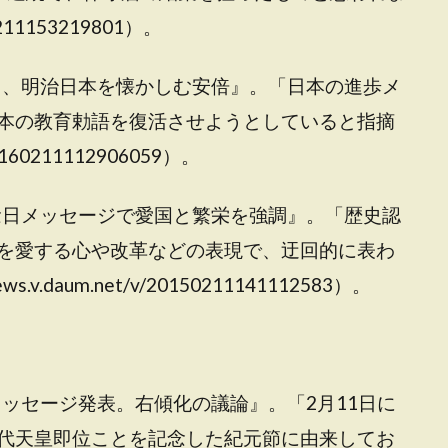
70211153219801）。
念日、明治日本を懐かしむ安倍』。「日本の進歩メ
本の教育勅語を復活させようとしていると指摘
20160211112906059）。
記念日メッセージで愛国と繁栄を強調』。「歴史認
を愛する心や改革などの表現で、迂回的に表わ
.daum.net/v/20150211141112583）。
メッセージ発表。右傾化の議論』。「2月11日に
代天皇即位ことを記念した紀元節に由来してお