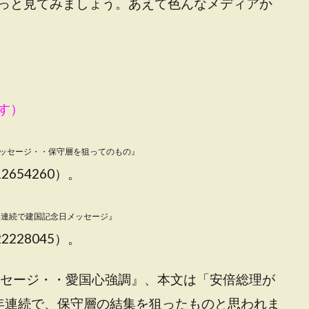
っと見てみましょう。あえて色んなメディアか
す）
メッセージ・・保守層を狙ってのもの』
8212654260）。
年連続で建国記念日メッセージ』
9222228045）。
メッセージ・・愛国心強調』、本文は「安倍総理が
年連続で、保守層の結集を狙ったものと思われま