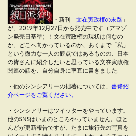
・新刊「
文在寅政権の末路
」
が、2019年12月27日から発売中です（アマゾ
ン発売日基準）！文在寅政権の現状は何なの
か、どこへ向かっているのか、あくまで「私」
という微力な一人の観点ではあるものの、日本
の皆さんに紹介したいと思っている文在寅政権
関連の話を、自分自身に率直に書きました。
・他のシンシアリーの拙著については、
書籍紹
介ページをご覧ください。
・シンシアリーはツイッターをやっています。
他のSNSはいまのところやっていません。ほと
んどが更新報告ですが、たまに旅行先の写真を
ツイートする時もあります。よかったらチェッ