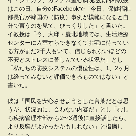
はこの日、自分のFacebookで「今日、保健福祉
部長官が韓国の（防疫）事例が模範になると自
分で言うのを見て、びっくりした」と書いた。
イ教授は「今、大邱・慶北地域では、生活治療
センターに入室すらできなくてお宅に待ってい
る方がまだ2千人もいて、信じられないほどの
不安とストレスに苦しんでいる状況だ」とし
「私たちの防疫システムの優位性は、1、2ヶ月
は経ってみないと評価できるものではない」と
書いた。
彼は「国民を安心させようとした言葉だとは思
うが、状況的に、合わない内容だ」とし「むし
ろ疾病管理本部から2〜3週後に直接話したら、
より反響がよかったかもしれない」と指摘し
た・・＞