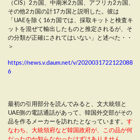
（CIS）2カ国、中南米2カ国、アフリカ2カ国、
その他2カ国の計17カ国と説明した。彼は
「UAEを除く16カ国では、採取キットと検査キ
ットを混ぜて輸出したものと推定されるが、そ
の分類が正確にされてはいない」と述べた・・
＞
https://news.v.daum.net/v/2020031722122088
6
最初の引用部分を読んでみると、文大統領と
UAE側の電話通話があって、韓国外交部がその
品を作るメーカーを訪れたとなっています。
す
なわち、大統領府など韓国政府が、この品が何
だったのか知らなかったはずはありません
。