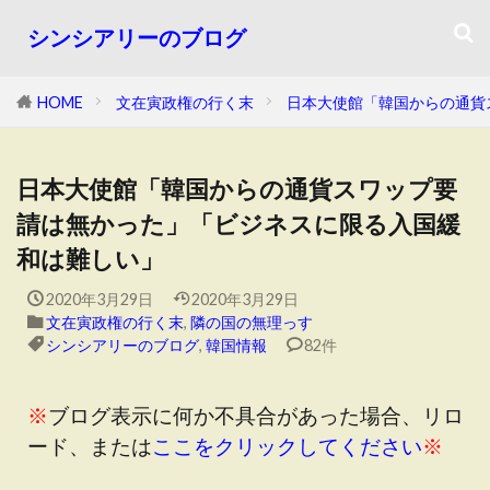
シンシアリーのブログ
HOME
文在寅政権の行く末
日本大使館「韓国からの通貨
日本大使館「韓国からの通貨スワップ要
請は無かった」「ビジネスに限る入国緩
和は難しい」
2020年3月29日
2020年3月29日
文在寅政権の行く末
,
隣の国の無理っす
シンシアリーのブログ
,
韓国情報
82件
※
ブログ表示に何か不具合があった場合、リロ
ード、または
ここをクリックしてください
※