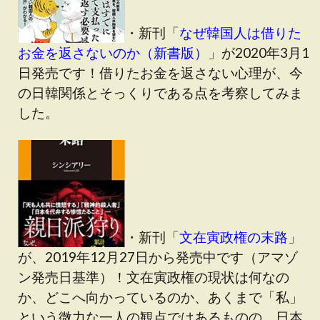
・新刊「
なぜ韓国人は借りた
お金を返さないのか（新書版）
」が2020年3月1
日発売です！借りたお金を返さない心理が、今
の日韓関係とそっくりである点を考察してみま
した。
・新刊「
文在寅政権の末路
」
が、2019年12月27日から発売中です（アマゾ
ン発売日基準）！文在寅政権の現状は何なの
か、どこへ向かっているのか、あくまで「私」
という微力な一人の観点ではあるものの、日本