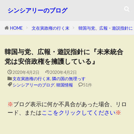
シンシアリーのブログ
HOME
文在寅政権の行く末
韓国与党、広報・遊説指針に
韓国与党、広報・遊説指針に『未来統合
党は安倍政権を擁護している』
2020年4月2日
2020年4月2日
文在寅政権の行く末
,
隣の国の無理っす
シンシアリーのブログ
,
韓国情報
51件
※
ブログ表示に何か不具合があった場合、リロ
ード、または
ここをクリックしてください
※