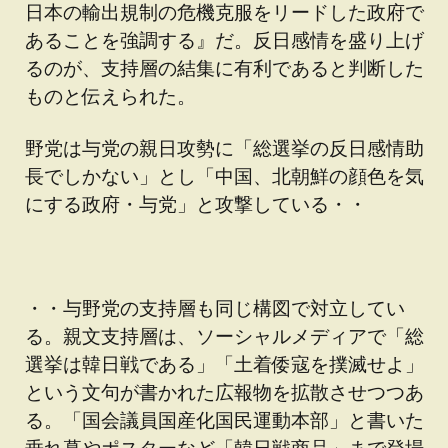
日本の輸出規制の危機克服をリードした政府で
あることを強調する』だ。反日感情を盛り上げ
るのが、支持層の結集に有利であると判断した
ものと伝えられた。
野党は与党の親日攻勢に「総選挙の反日感情助
長でしかない」とし「中国、北朝鮮の顔色を気
にする政府・与党」と攻撃している・・
・・与野党の支持層も同じ構図で対立してい
る。親文支持層は、ソーシャルメディアで「総
選挙は韓日戦である」「土着倭寇を撲滅せよ」
という文句が書かれた広報物を拡散させつつあ
る。「国会議員国産化国民運動本部」と書いた
垂れ幕やポスターなど「韓日戦商品」まで登場