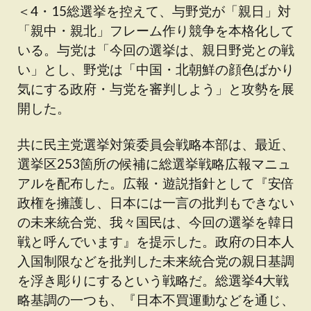
＜4・15総選挙を控えて、与野党が「親日」対
「親中・親北」フレーム作り競争を本格化して
いる。与党は「今回の選挙は、親日野党との戦
い」とし、野党は「中国・北朝鮮の顔色ばかり
気にする政府・与党を審判しよう」と攻勢を展
開した。
共に民主党選挙対策委員会戦略本部は、最近、
選挙区253箇所の候補に総選挙戦略広報マニュ
アルを配布した。広報・遊説指針として『安倍
政権を擁護し、日本には一言の批判もできない
の未来統合党、我々国民は、今回の選挙を韓日
戦と呼んでいます』を提示した。政府の日本人
入国制限などを批判した未来統合党の親日基調
を浮き彫りにするという戦略だ。総選挙4大戦
略基調の一つも、『日本不買運動などを通じ、