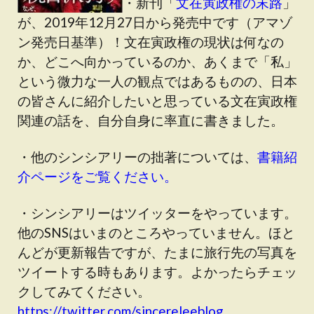
・新刊「
文在寅政権の末路
」
が、2019年12月27日から発売中です（アマゾ
ン発売日基準）！文在寅政権の現状は何なの
か、どこへ向かっているのか、あくまで「私」
という微力な一人の観点ではあるものの、日本
の皆さんに紹介したいと思っている文在寅政権
関連の話を、自分自身に率直に書きました。
・他のシンシアリーの拙著については、
書籍紹
介ページをご覧ください。
・シンシアリーはツイッターをやっています。
他のSNSはいまのところやっていません。ほと
んどが更新報告ですが、たまに旅行先の写真を
ツイートする時もあります。よかったらチェッ
クしてみてください。
https://twitter.com/sincereleeblog