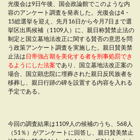
光復会は9日午後、国会政論館でこのような内
容のアンケート調査を発表した。光復会は4・
15総選挙を迎え、先月16日から今月7日まで選
挙区出馬候補（1109人）に、親日称賛禁止法の
制定と国立墓地法改正に関する賛否の意思を問
う政策アンケート調査を実施した。親日賛美禁
止法は
日帝強占期を美化する者を刑事処罰でき
るようにした法案
であり、国立墓地法改正案の
場合、国立顕忠院に埋葬された親日反民族者を
移葬し、親日行跡の碑を設置する内容を入れる
予定である。
今回の調査結果は1109人の候補のうち、568人
（51％）がアンケートに回答し、親日賛美禁止