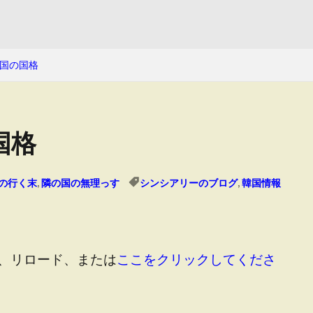
国の国格
国格
の行く末
,
隣の国の無理っす
シンシアリーのブログ
,
韓国情報
、リロード、または
ここをクリックしてくださ