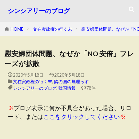
シンシアリーのブログ
HOME
文在寅政権の行く末
慰安婦団体問題、なぜか「N
慰安婦団体問題、なぜか「NO 安倍」フレ
ーズが拡散
2020年5月18日
2020年5月18日
文在寅政権の行く末
,
隣の国の無理っす
シンシアリーのブログ
,
韓国情報
78件
※
ブログ表示に何か不具合があった場合、リロ
ード、または
ここをクリックしてください
※