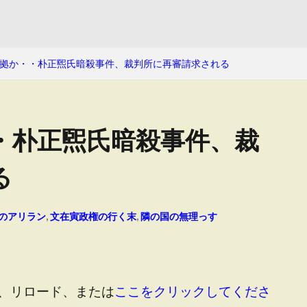
拠か・・朴正煕氏暗殺事件、裁判所に再審請求される
・朴正煕氏暗殺事件、裁
る
のアリラン
,
文在寅政権の行く末
,
隣の国の無理っす
、リロード、または
ここをクリックしてくださ