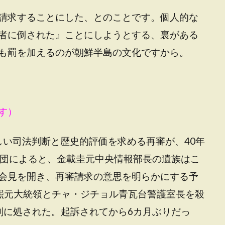
請求することにした、とのことです。個人的な
者に倒された』ことにしようとする、裏がある
も罰を加えるのが朝鮮半島の文化ですから。
す）
新しい司法判断と歴史的評価を求める再審が、40年
護団によると、金載圭元中央情報部長の遺族はこ
会見を開き、再審請求の意思を明らかにする予
朴正煕元大統領とチャ・ジチョル青瓦台警護室長を殺
刑に処された。起訴されてから6カ月ぶりだっ