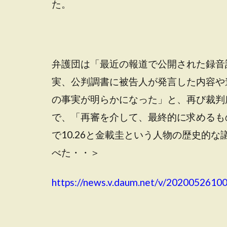
た。
弁護団は「最近の報道で公開された録音
実、公判調書に被告人が発言した内容や
の事実が明らかになった」と、再び裁判
で、「再審を介して、最終的に求めるも
で10.26と金載圭という人物の歴史的
べた・・＞
https://news.v.daum.net/v/2020052610