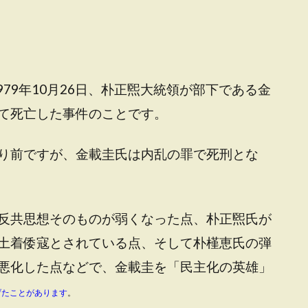
979年10月26日、朴正煕大統領が部下である金
て死亡した事件のことです。
り前ですが、金載圭氏は内乱の罪で死刑とな
反共思想そのものが弱くなった点、朴正煕氏が
土着倭寇とされている点、そして朴槿恵氏の弾
悪化した点などで、金載圭を「民主化の英雄」
げたことがあります
。