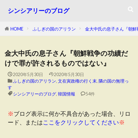
シンシアリーのブログ
HOME
ふしぎの国のアリラン
金大中氏の息子さん『朝鮮
金大中氏の息子さん『朝鮮戦争の功績だ
けで罪が許されるものではない』
2020年5月30日
2020年5月30日
ふしぎの国のアリラン
,
文在寅政権の行く末
,
隣の国の無理っ
す
シンシアリーのブログ
,
韓国情報
54件
※
ブログ表示に何か不具合があった場合、リロ
ード、または
ここをクリックしてください
※