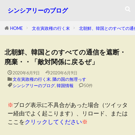
シンシアリーのブログ
HOME
文在寅政権の行く末
北朝鮮、韓国とのすべての通
北朝鮮、韓国とのすべての通信を遮断・
廃棄・・「敵対関係に戻るぜ」
2020年6月9日
2020年6月9日
文在寅政権の行く末
,
隣の国の無理っす
シンシアリーのブログ
,
韓国情報
50件
※
ブログ表示に不具合があった場合（ツイッタ
ー経由でよく起こります）、リロード、または
ここを
クリックしてください
※