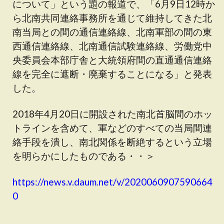
について」という題の報道で、「6月9日12時か
ら北南共同連絡事務所を通じて維持してきた北
南当局との間の通信連絡線、北南軍部の間の東
西通信連絡線、北南通信試験連絡線、労働党中
央委員会本部庁舎と大統領府間の直通通信連絡
線を完全に遮断・廃棄することになる」と発表
した。
2018年4月20日に開設された南北首脳間のホッ
トラインを含めて、軍などのすべての当局間連
絡手段を潰し、南北関係を断絶するという立場
を明らかにしたものである・・＞
https://news.v.daum.net/v/2020060907590664
0