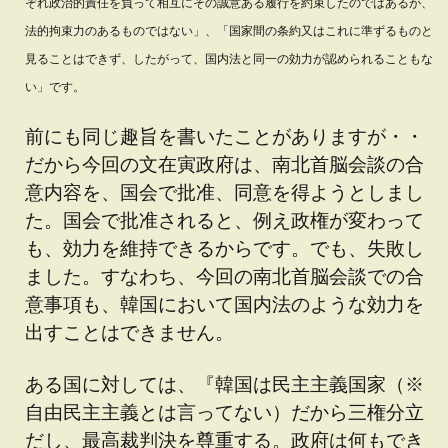
ぞれ政治的責任を負って相互にその誠意ある履行を約束したのではあるが、
法的拘束力のあるものではない」、「国家間の条約又はこれに準ずるものと
見ることはできず、したがって、国内法と同一の効力が認められることもな
い」です。
前にも同じ趣旨を書いたことがありますが・・
だから今回の文在寅政府は、南北首脳会談の合
意内容を、国会で批准、同意を得ようとしまし
た。国会で批准されると、例え政権が変わって
も、効力を維持できるからです。でも、失敗し
ました。すなわち、今回の南北首脳会談での合
意事項も、韓国において国内法のような効力を
出すことはできません。
ある国に対しては、『韓国は民主主義国家（※
自由民主主義とは言ってない）だから三権分立
だし、最高裁判決を尊重する。政府は何もでき