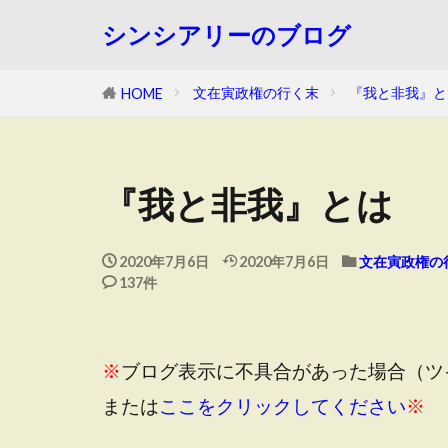
シンシアリーのブログ
文在寅政権の行く末
『我と非我』と
HOME
『我と非我』とは
2020年7月6日
2020年7月6日
文在寅政権の
137件
※
ブログ表示に不具合があった場合（ツ
または
ここをクリックしてください
※