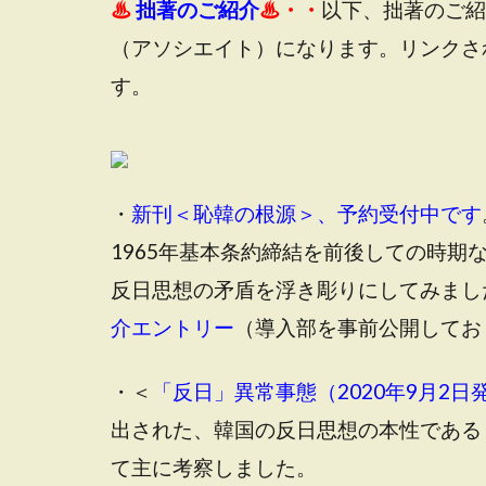
♨
拙著のご紹介
♨・・
以下、拙著のご紹
（アソシエイト）
になります。リンクさ
す。
・
新刊＜恥韓の根源＞、予約受付中です
1965年基本条約締結を前後しての時
反日思想の矛盾を浮き彫りにしてみまし
介エントリー
（
導入部を事前公開してお
・＜
「反日」異常事態（2020年9月2日
出された、韓国の反日思想の本性である
て主に考察しました。