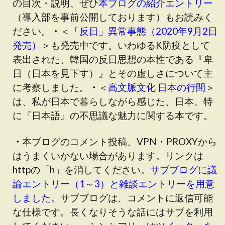
の目次・説明、ぜひ
本ブログの紹介エントリー
（
導入部を事前公開しております
）もお読みく
ださい。
・
＜
「反日」異常事態（2020年9月2日
発売）
＞も発売中です
。いわゆるK防疫として
表出された、韓国の反日思想の本性である『卑
日（日本を見下す）』とその虚しさについて主
に考察しました。
・
＜
高文脈文化 日本の行間
＞
は、私が日本で暮らしながら感じた、日本、特
に『日本語』の不思議な魅力に関する本です。
・
本ブログのコメント投稿、VPN・PROXYから
はうまくいかない場合があります。リンクは
httpの「h」を消してください。
サブブログに議
論エントリー（1～3）と雑談エントリーを用意
しました
。サブブログは、コメントに返信可能
な仕様です。長くなりそうな話にはサブを利用