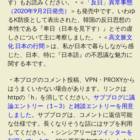
す
）もお読みください。
・
＜
「反日」異常事態
（2020年9月2日発売）
＞も発売中です
。いわゆ
るK防疫として表出された、韓国の反日思想の
本性である『卑日（日本を見下す）』とその虚
しさについて主に考察しました。
・
＜
高文脈文
化 日本の行間
＞は、私が日本で暮らしながら感
じた、日本、特に『日本語』の不思議な魅力に
関する本です。
・
本ブログのコメント投稿、VPN・PROXYから
はうまくいかない場合があります。リンクは
httpの「h」を消してください。
サブブログに議
論エントリー（1～3）と雑談エントリーを用意
しました
。サブブログは、コメントに返信可能
な仕様です。長くなりそうな話にはサブを利用
してください。
・
シンシアリーは
ツイッターを