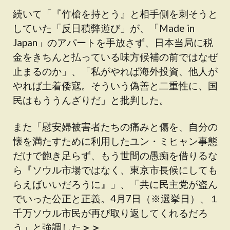
続いて「『竹槍を持とう』と相手側を刺そうと
していた「反日積弊遊び」が、「Made in
Japan」のアパートを手放さず、
日本当局に税
金をきちんと払っている
味方候補の前ではなぜ
止まるのか」、「私がやれば海外投資、他人が
やれば土着倭寇。そういう偽善と二重性に、国
民はもううんざりだ」と批判した。
また「慰安婦被害者たちの痛みと傷を、自分の
懐を満たすために利用したユン・ミヒャン事態
だけで飽き足らず、もう世間の愚痴を借りるな
ら『ソウル市場ではなく、東京市長候にしても
らえばいいだろうに』」、「共に民主党が盗ん
でいった公正と正義。4月7日（※選挙日）、１
千万ソウル市民が再び取り返してくれるだろ
う」と強調した
＞＞