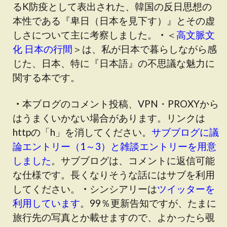
るK防疫として表出された、韓国の反日思想の
本性である『卑日（日本を見下す）』とその虚
しさについて主に考察しました。
・
＜
高文脈文
化 日本の行間
＞は、私が日本で暮らしながら感
じた、日本、特に『日本語』の不思議な魅力に
関する本です。
・
本ブログのコメント投稿、VPN・PROXYから
はうまくいかない場合があります。リンクは
httpの「h」を消してください。
サブブログに議
論エントリー（1～3）と雑談エントリーを用意
しました
。サブブログは、コメントに返信可能
な仕様です。長くなりそうな話にはサブを利用
してください。
・
シンシアリーは
ツイッターを
利用しています
。99％更新告知ですが、たまに
旅行先の写真とか載せますので、よかったら覗