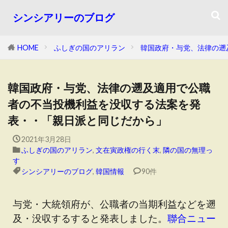
シンシアリーのブログ
HOME
ふしぎの国のアリラン
韓国政府・与党、法律の遡
韓国政府・与党、法律の遡及適用で公職
者の不当投機利益を没収する法案を発
表・・「親日派と同じだから」
2021年3月28日
ふしぎの国のアリラン
,
文在寅政権の行く末
,
隣の国の無理っ
す
シンシアリーのブログ
,
韓国情報
90件
与党・大統領府が、公職者の当期利益などを遡
及・没収するすると発表しました。
聯合ニュー