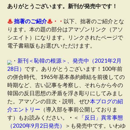
ありがとうございます。新刊が発売中です！
♨
拙著のご紹介
♨・・
以下、拙著のご紹介とな
ります。本の題の部分は
アマゾンリンク（アソ
シエイト）
になります。リンクされたページで
電子書籍版もお選びいただけます。
・
新刊＜恥韓の根源＞、発売中（2021年2月
28日）
です。ありがとうございます！100年前
の併合時代、1965年基本条約締結を前後しての
時期など、古い記事を考察し、それらから今の
韓国の反日思想の矛盾を浮き彫りにしてみまし
た。アマゾンの目次・説明、ぜひ
本ブログの紹
介エントリー
（
導入部を事前公開しておりま
す
）もお読みください。
・
＜
「反日」異常事態
（2020年9月2日発売）
＞も発売中です
。いわゆ