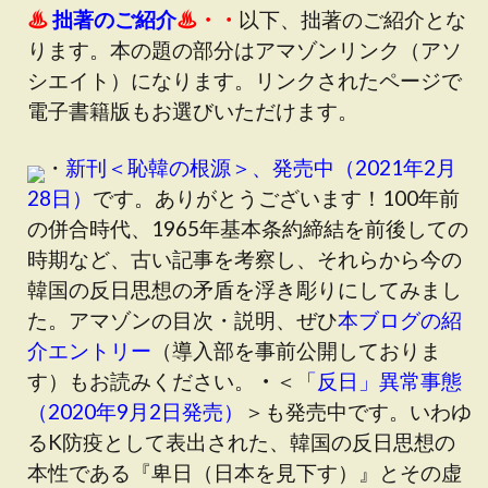
♨
拙著のご紹介
♨・・
以下、拙著のご紹介とな
ります。本の題の部分は
アマゾンリンク（アソ
シエイト）
になります。リンクされたページで
電子書籍版もお選びいただけます。
・
新刊＜恥韓の根源＞、発売中（2021年2月
28日）
です。ありがとうございます！100年前
の併合時代、1965年基本条約締結を前後しての
時期など、古い記事を考察し、それらから今の
韓国の反日思想の矛盾を浮き彫りにしてみまし
た。アマゾンの目次・説明、ぜひ
本ブログの紹
介エントリー
（
導入部を事前公開しておりま
す
）もお読みください。
・
＜
「反日」異常事態
（2020年9月2日発売）
＞も発売中です
。いわゆ
るK防疫として表出された、韓国の反日思想の
本性である『卑日（日本を見下す）』とその虚