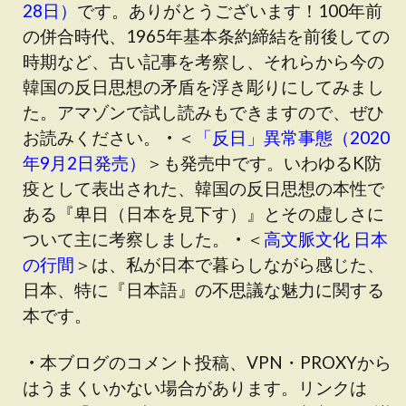
28日）
です。ありがとうございます！100年前
の併合時代、1965年基本条約締結を前後しての
時期など、古い記事を考察し、それらから今の
韓国の反日思想の矛盾を浮き彫りにしてみまし
た。
アマゾンで試し読みもできます
ので、ぜひ
お読みください。
・
＜
「反日」異常事態（2020
年9月2日発売）
＞も発売中です
。いわゆるK防
疫として表出された、韓国の反日思想の本性で
ある『卑日（日本を見下す）』とその虚しさに
ついて主に考察しました。
・
＜
高文脈文化 日本
の行間
＞は、私が日本で暮らしながら感じた、
日本、特に『日本語』の不思議な魅力に関する
本です。
・
本ブログのコメント投稿、VPN・PROXYから
はうまくいかない場合があります。リンクは