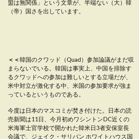
盟は無関係」という文章が、半端ない（大）韓
（帝）国さを出しています。
＜＜
韓国のクワッド（Quad）参加論議がまだ収
まらないでいる。韓国は事実上、中国を排除す
るクワッドへの参加は難しいとする立場だが、
米中対立が激化する中、米国の参加要求が強ま
っているというものである。
今度は日本のマスコミが焚き付けた。日本の読
売新聞は11日、今月初めワシントンDC近くの
米海軍士官学校で開かれた韓米日3者安保室長
会議で、ジェイク・サリバン ホワイトハウス国